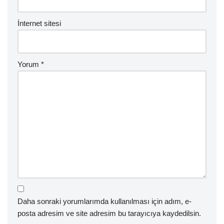
İnternet sitesi
Yorum
*
Daha sonraki yorumlarımda kullanılması için adım, e-
posta adresim ve site adresim bu tarayıcıya kaydedilsin.