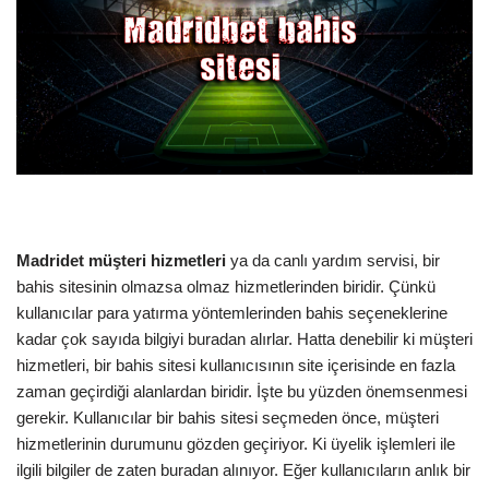
Madridet müşteri hizmetleri
ya da canlı yardım servisi, bir
bahis sitesinin olmazsa olmaz hizmetlerinden biridir. Çünkü
kullanıcılar para yatırma yöntemlerinden bahis seçeneklerine
kadar çok sayıda bilgiyi buradan alırlar. Hatta denebilir ki müşteri
hizmetleri, bir bahis sitesi kullanıcısının site içerisinde en fazla
zaman geçirdiği alanlardan biridir. İşte bu yüzden önemsenmesi
gerekir. Kullanıcılar bir bahis sitesi seçmeden önce, müşteri
hizmetlerinin durumunu gözden geçiriyor. Ki üyelik işlemleri ile
ilgili bilgiler de zaten buradan alınıyor. Eğer kullanıcıların anlık bir